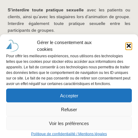
S’interdire toute pratique sexuelle
avec les patients ou
clients, ainsi qu’avec les stagiaires lors d’animation de groupe.
Interdire également toute pratique sexuelle entre les
participants de groupes.
Gérer le consentement aux
S’interdire et interdire
tout passage à l’
acte violent
sur soi
cookies
ou sur les autres.
Pour offrir les meilleures expériences, nous utilisons des technologies
telles que les cookies pour stocker et/ou accéder aux informations des
Fixer les honoraires
avec tact et mesure et s’interdire toute
appareils. Le fait de consentir à ces technologies nous permettra de traiter
exploitation matérielle et financière vis-à-vis des
des données telles que le comportement de navigation ou les ID uniques
patients/clients.
sur ce site. Le fait de ne pas consentir ou de retirer son consentement peut
avoir un effet négatif sur certaines caractéristiques et fonctions.
Protocole d’accompagnement et d’intervention : Fixer
Accepter
avec clarté
le « contrat » de travail (modalités, techniques
utilisées, durée des séances, durée du suivi prédéfinie ou
Refuser
« ouverte », objectifs intermédiaires à atteindre et objectif final,
le cadre, l’alliance …) avec le patient/client ou l’organisme
Voir les préférences
(institution, entreprise, association).
Politique de confidentialité / Mentions légales